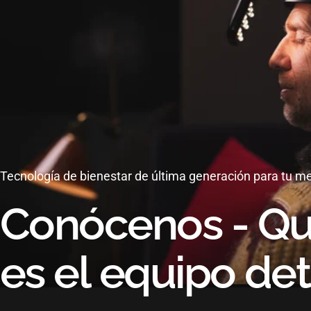
Tecnología de bienestar de última generación para tu m
Conócenos
-
Qu
es
el
equipo
det