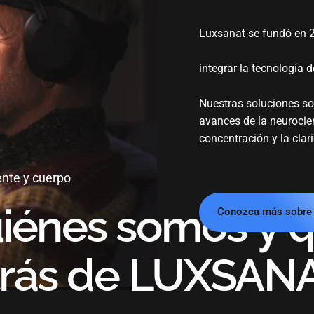
Luxsanat se fundó en 20
integrar la tecnología 
Nuestras soluciones so
avances de la neurocien
concentración y la clar
ente y cuerpo
iénes
somos
y
q
Conozca más sobre
rás
de
LUXSAN