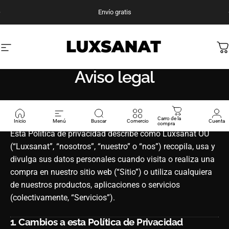
Saltar al contenido
Pausar presentación de diapositivas
Envío gratis
Navegación del sitio
Luxanat
C
Aviso legal
Política de privacidad – Luxsanat
Carro de la
Última actualización: 6 de junio de 2025
Inicio
Menú
Buscar
Comercio
Cuenta
compra
Esta Política de privacidad describe cómo Luxsanat OÜ
(“Luxsanat”, “nosotros”, “nuestro” o “nos”) recopila, usa y
divulga sus datos personales cuando visita o realiza una
compra en nuestro sitio web (“Sitio”) o utiliza cualquiera
de nuestros productos, aplicaciones o servicios
(colectivamente, “Servicios”).
1.
Cambios a esta Política de Privacidad