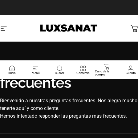
Saltar al contenido
Pausar presentación de diapositivas
Envío gratis
Navegación del sitio
Luxanat
C
Preguntas
Carro de la
Inicio
Menú
Buscar
Comercio
Cuenta
compra
frecuentes
Bienvenido a nuestras preguntas frecuentes. Nos alegra mucho
tenerte aquí y como cliente.
Hemos intentado responder las preguntas más frecuentes.